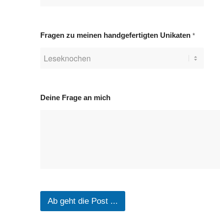
N
Fragen zu meinen handgefertigten Unikaten
*
a
m
e
F
r
a
g
Deine Frage an mich
e
n
a
n
Ab geht die Post ...