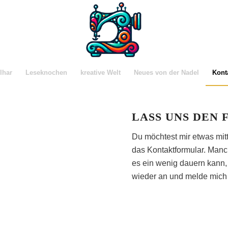
lhar
Leseknochen
kreative Welt
Neues von der Nadel
Kont
LASS UNS DEN
Du möchtest mir etwas mit
das Kontaktformular. Manch
es ein wenig dauern kann, 
wieder an und melde mich b