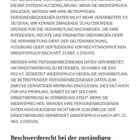
DIESER DATENSCHUTZERKLÄRUNG. WENN SIE WIDERSPRUCH
EINLEGEN, WERDEN WIR IHRE BETROFFENEN
PERSONENBEZOGENEN DATEN NICHT MEHR VERARBEITEN, ES
SEI DENN, WIR KÖNNEN ZWINGENDE SCHUTZWÜRDIGE
GRÜNDE FÜR DIE VERARBEITUNG NACHWEISEN, DIE IHRE
INTERESSEN, RECHTE UND FREIHEITEN ÜBERWIEGEN ODER
DIE VERARBEITUNG DIENT DER GELTENDMACHUNG,
AUSÜBUNG ODER VERTEIDIGUNG VON RECHTSANSPRÜCHEN
(WIDERSPRUCH NACH ART. 21 ABS. 1 DSGVO).
WERDEN IHRE PERSONENBEZOGENEN DATEN VERARBEITET,
UM DIREKTWERBUNG ZU BETREIBEN, SO HABEN SIE DAS
RECHT, JEDERZEIT WIDERSPRUCH GEGEN DIE VERARBEITUNG
SIE BETREFFENDER PERSONENBEZOGENER DATEN ZUM
ZWECKE DERARTIGER WERBUNG EINZULEGEN; DIES GILT AUCH
FÜR DAS PROFILING, SOWEIT ES MIT SOLCHER
DIREKTWERBUNG IN VERBINDUNG STEHT. WENN SIE
WIDERSPRECHEN, WERDEN IHRE PERSONENBEZOGENEN
DATEN ANSCHLIESSEND NICHT MEHR ZUM ZWECKE DER
DIREKTWERBUNG VERWENDET (WIDERSPRUCH NACH ART. 21
ABS. 2 DSGVO).
Beschwerde­recht bei der zuständigen