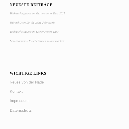
NEUESTE BEITRÄGE
Weihnachtszauber im Gartencenter Faas 2025
Wärmekissen für die kalte Jahreszeit
Weihnachtszauber im Gartencenter Faas
Leseknochen – Kuschelkissen selber machen
WICHTIGE LINKS
Neues von der Nadel
Kontakt
Impressum
Datenschutz